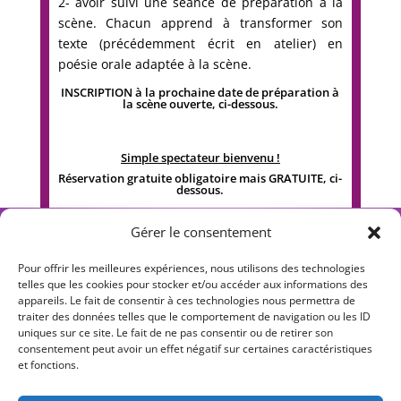
2- avoir suivi une séance de préparation à la
scène. Chacun apprend à transformer son
texte (précédemment écrit en atelier) en
poésie orale adaptée à la scène.
INSCRIPTION à la prochaine date de préparation à
la scène ouverte, ci-dessous.
Simple spectateur bienvenu !
Réservation gratuite obligatoire mais GRATUITE, ci-
dessous.
Gérer le consentement
Pour offrir les meilleures expériences, nous utilisons des technologies
telles que les cookies pour stocker et/ou accéder aux informations des
appareils. Le fait de consentir à ces technologies nous permettra de
S T Y L O S O P H I E
traiter des données telles que le comportement de navigation ou les ID
uniques sur ce site. Le fait de ne pas consentir ou de retirer son
Ateliers d’écriture philosophique
consentement peut avoir un effet négatif sur certaines caractéristiques
et fonctions.
Dynamiser votre esprit critique