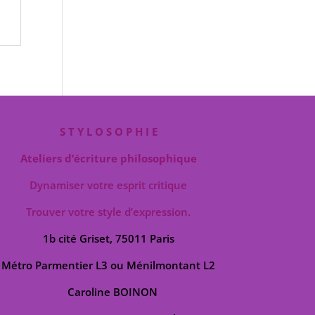
S T Y L O S O P H I E
Ateliers d’écriture philosophique
Dynamiser votre esprit critique
Trouver votre style d’expression.
1b cité Griset, 75011 Paris
Métro Parmentier L3 ou Ménilmontant L2
Caroline BOINON