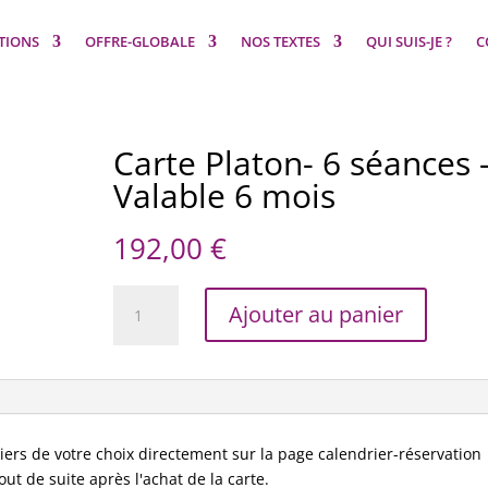
TIONS
OFFRE-GLOBALE
NOS TEXTES
QUI SUIS-JE ?
C
Carte Platon- 6 séances 
Valable 6 mois
192,00
€
quantité
Ajouter au panier
de
Carte
Platon-
6
séances
-
iers de votre choix directement sur la page calendrier-réservation
Valable
ut de suite après l'achat de la carte.