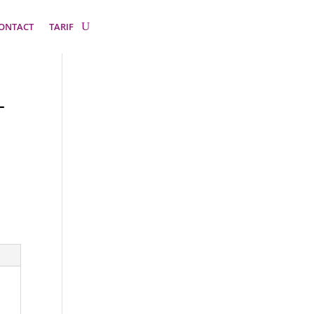
ONTACT
TARIF
–