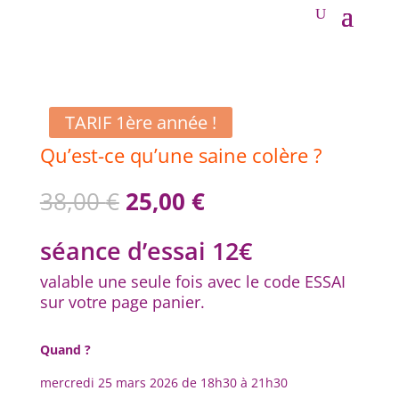
TARIF 1ère année !
Qu’est-ce qu’une saine colère ?
Le
Le
38,00
€
25,00
€
prix
prix
initial
actuel
séance d’essai 12€
était :
est :
38,00 €.
25,00 €.
valable une seule fois avec le code ESSAI
sur votre page panier.
Quand ?
mercredi 25 mars 2026 de 18h30 à 21h30