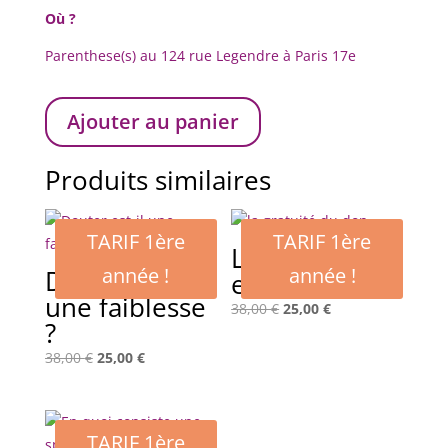
Où ?
Parenthese(s) au 124 rue Legendre à Paris 17e
Ajouter au panier
Produits similaires
TARIF 1ère
TARIF 1ère
Le don gratuit
année !
année !
Douter est-il
existe-t-il ?
une faiblesse
Le
Le
38,00
€
25,00
€
?
prix
prix
initial
actuel
Le
Le
38,00
€
25,00
€
était :
est :
prix
prix
38,00 €.
25,00 €.
initial
actuel
était :
est :
TARIF 1ère