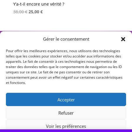
Y’a-t-il encore une vérité ?
Le
Le
38,00
€
25,00
€
prix
prix
initial
actuel
était :
est :
←
1
2
3
4
5
6
38,00 €.
25,00 €.
Gérer le consentement
Pour offrir les meilleures expériences, nous utilisons des technologies
telles que les cookies pour stocker et/ou accéder aux informations des
appareils. Le fait de consentir à ces technologies nous permettra de
S T Y L O S O P H I E
traiter des données telles que le comportement de navigation ou les ID
uniques sur ce site. Le fait de ne pas consentir ou de retirer son
Ateliers d’écriture philosophique
consentement peut avoir un effet négatif sur certaines caractéristiques
et fonctions.
Dynamiser votre esprit critique
Trouver votre style d’expression.
Accepter
1b cité Griset, 75011 Paris
Refuser
Métro Parmentier L3 ou Ménilmontant L2
Voir les préférences
Caroline BOINON