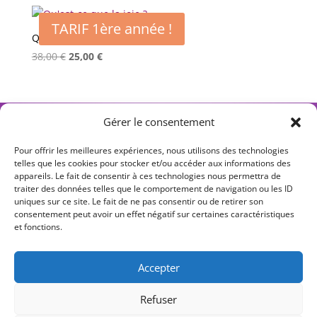
initial
actuel
était :
est :
TARIF 1ère année !
38,00 €.
25,00 €.
Qu’est-ce que la joie ?
Le
Le
38,00
€
25,00
€
prix
prix
initial
actuel
était :
est :
1
2
3
4
5
6
→
38,00 €.
25,00 €.
Gérer le consentement
Pour offrir les meilleures expériences, nous utilisons des technologies
telles que les cookies pour stocker et/ou accéder aux informations des
appareils. Le fait de consentir à ces technologies nous permettra de
S T Y L O S O P H I E
traiter des données telles que le comportement de navigation ou les ID
uniques sur ce site. Le fait de ne pas consentir ou de retirer son
Ateliers d’écriture philosophique
consentement peut avoir un effet négatif sur certaines caractéristiques
et fonctions.
Dynamiser votre esprit critique
Trouver votre style d’expression.
Accepter
1b cité Griset, 75011 Paris
Refuser
Métro Parmentier L3 ou Ménilmontant L2