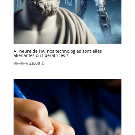
A l’heure de l’IA, nos technologies sont-elles
aliénantes ou libératrices ?
Le
Le
38,00
€
25,00
€
prix
prix
initial
actuel
était :
est :
38,00 €.
25,00 €.