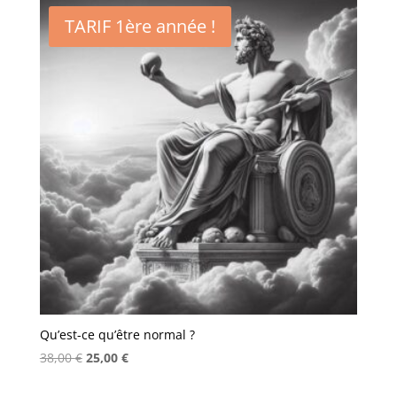
était :
est :
TARIF 1ère année !
38,00 €.
25,00 €.
Qu’est-ce qu’être normal ?
Le
Le
38,00
€
25,00
€
prix
prix