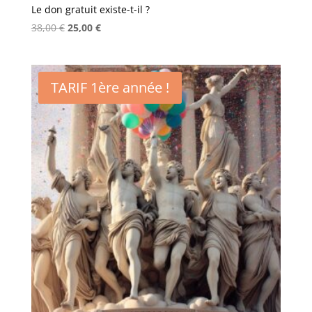
Le don gratuit existe-t-il ?
Le
Le
38,00
€
25,00
€
prix
prix
initial
actuel
était :
est :
TARIF 1ère année !
38,00 €.
25,00 €.