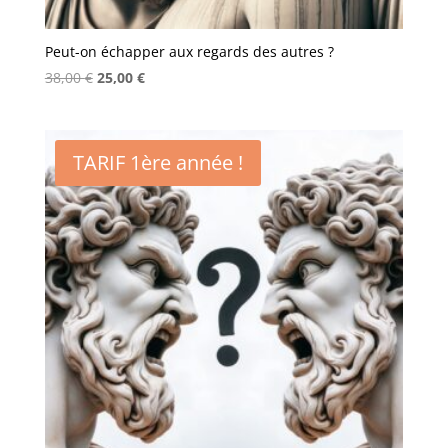
Peut-on échapper aux regards des autres ?
Le
Le
38,00
€
25,00
€
prix
prix
initial
actuel
était :
est :
TARIF 1ère année !
38,00 €.
25,00 €.