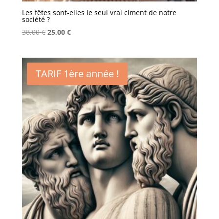
Les fêtes sont-elles le seul vrai ciment de notre
société ?
Le
Le
38,00
€
25,00
€
prix
prix
initial
actuel
était :
est :
TARIF 1ère année !
38,00 €.
25,00 €.