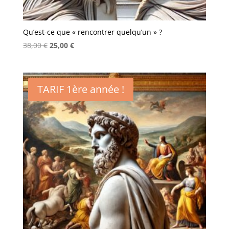
Qu’est-ce que « rencontrer quelqu’un » ?
Le
Le
38,00
€
25,00
€
prix
prix
initial
actuel
était :
est :
TARIF 1ère année !
38,00 €.
25,00 €.