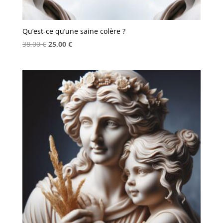
Qu’est-ce qu’une saine colère ?
Le
Le
38,00
€
25,00
€
prix
prix
initial
actuel
était :
est :
38,00 €.
25,00 €.