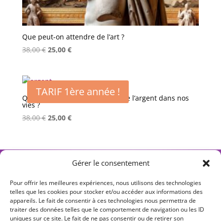
Que peut-on attendre de l’art ?
Le
Le
38,00
€
25,00
€
prix
prix
initial
actuel
était :
est :
TARIF 1ère année !
38,00 €.
25,00 €.
Quelle doit être la juste place de l’argent dans nos
vies ?
Le
Le
38,00
€
25,00
€
prix
prix
initial
actuel
était :
est :
←
1
2
3
4
5
6
→
Gérer le consentement
38,00 €.
25,00 €.
Pour offrir les meilleures expériences, nous utilisons des technologies
telles que les cookies pour stocker et/ou accéder aux informations des
appareils. Le fait de consentir à ces technologies nous permettra de
S T Y L O S O P H I E
traiter des données telles que le comportement de navigation ou les ID
uniques sur ce site. Le fait de ne pas consentir ou de retirer son
Ateliers d’écriture philosophique